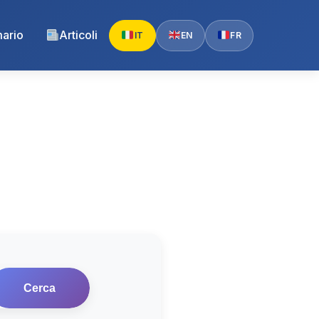
ario
Articoli
IT
EN
FR
Cerca