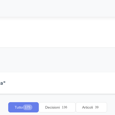
ra"
Tutto
Decisioni
Articoli
175
136
39