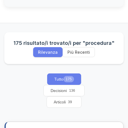
175 risultato/i trovato/i per "procedura"
Rilevanza
Più Recenti
Tutto
175
Decisioni
136
Articoli
39